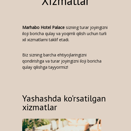
Xizmatlar
Marhabo Hotel Palace
sizning turar joyingizni
iloji boricha qulay va yoqimli qilish uchun turli
xil xizmatlarni taklif etadi.
Biz sizning barcha ehtiyojlaringizni
qondirishga va turar joyingizni iloji boricha
qulay qilishga tayyormiz!
Yashashda ko'rsatilgan
xizmatlar