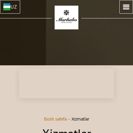
UZ
Bosh sahifa
–
Xizmatlar