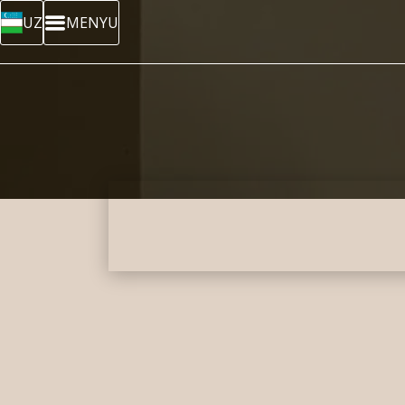
UZ
MENYU