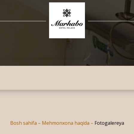
Bosh sahifa
–
Mehmonxona haqida
–
Fotogalereya